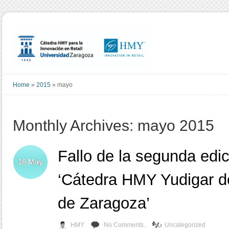
Home
»
2015
»
mayo
Monthly Archives: mayo 2015
Fallo de la segunda edi
18
May
‘Cátedra HMY Yudigar de
de Zaragoza’
HMY
No Comments.
Uncategorized