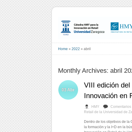
Home
»
2022
»
abril
Monthly Archives: abril 2
VIII edición de
03
Abr
Innovación en R
HMY
Comentarios 
Retail de la Universidad de Z
Dentro de los objetivos de la
la formación y la I+D en la b