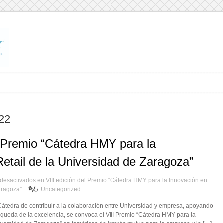
022
l Premio “Cátedra HMY para la
etail de la Universidad de Zaragoza”
desactivados
en VIII edición del Premio “Cátedra HMY para la Innovación en
aragoza”
Uncategorized
 Cátedra de contribuir a la colaboración entre Universidad y empresa, apoyando
úsqueda de la excelencia, se convoca el VIII Premio “Cátedra HMY para la