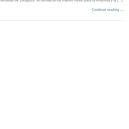
iversidad de Zaragoza” en temáticas de interés mutuo para la empresa y la […]
Continue reading →